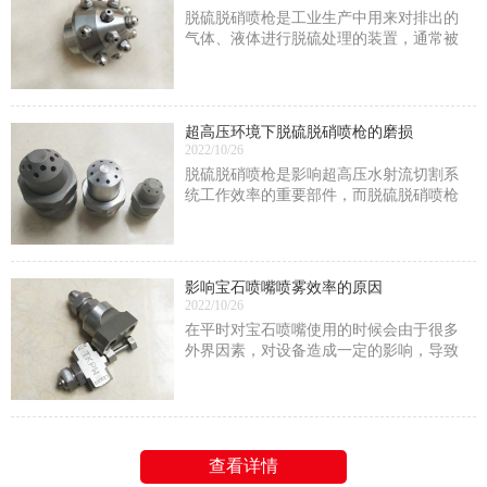
脱硫脱硝喷枪是工业生产中用来对排出的
气体、液体进行脱硫处理的装置，通常被
安装在工业冷却塔中。在脱硫脱硝喷枪的
使用过程中压力始终起着重要的作用，这
一点可以从以下两个方面来反应
超高压环境下脱硫脱硝喷枪的磨损
2022/10/26
脱硫脱硝喷枪是影响超高压水射流切割系
统工作效率的重要部件，而脱硫脱硝喷枪
内部的空化直接影响射流的形成，也是脱
硫脱硝喷枪磨损的重要原因之一
影响宝石喷嘴喷雾效率的原因
2022/10/26
在平时对宝石喷嘴使用的时候会由于很多
外界因素，对设备造成一定的影响，导致
喷雾效率不高。想要解决这一现象的发
生，就要了解导致这种现象出现的因素是
什么
查看详情